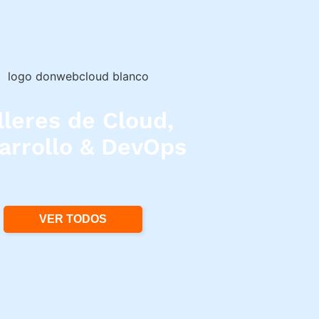
lleres de Cloud,
arrollo & DevOps
VER TODOS